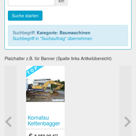
km
Suche starten
Suchbegriff:
Kategorie: Baumaschinen
Suchbegriff in "Suchauftrag" übernehmen
Platzhalter z.B. für Banner (Spalte links Artikelübersicht)
T O P
Komatsu
Kettenbagger
vermutlich PC
200
8.050,00 €