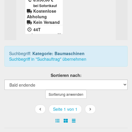
funktionsfähig
bei Sofortkauf
mit leichten
Kostenlose
Mängeln
Abholung
Kein Versand
Inland
44T
13h:01m:25s
Suchbegriff:
Kategorie: Baumaschinen
Suchbegriff in "Suchauftrag" übernehmen
Sortieren nach:
Sortierung anwenden
Seite 1 von 1