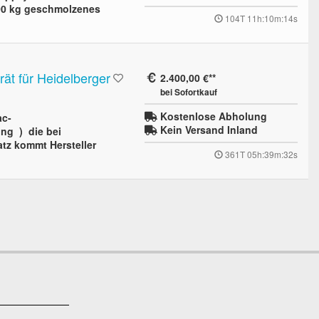
00 kg geschmolzenes
104T 11h:10m:13s
ät für Heidelberger
2.400,00 €
bei Sofortkauf
Kostenlose Abholung
ac-
Kein Versand Inland
ung ) die bei
tz kommt Hersteller
361T 05h:39m:31s