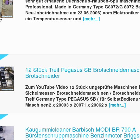
sehr gut erhaltene Duchschub-Hauben-Spülmaschine H
Professional, Made in Germany Type G8072/G 8072 Bau
Neu-Inbetriebnahme am 23.06.2006) vom Elektroniker r
ein Temperatursensor und
[mehr...]
07
12 Stück Treif Pegasus SB Brotschneidemasc
Brotschneider
Zum YouTube Video 12 Stück ungeprüfte Maschinen i
Sichelmesser- Brotschneidemaschinen / Brotschneider
Treif Germany Type PEGASUS SB ( für SelbstBedienun
Maschinen2 x 20093 x 20071 x 20062 x
[mehr...]
Kaugummicleaner Barbisch MODI BR 700 A
Bürstenschruppmaschine Benzinmotor Briggs&