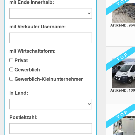
T O P
mit Ende innerhalb:
Artikel-ID: 964
mit Verkäufer Username:
mit Wirtschaftsform:
T O P
Privat
Gewerblich
Gewerblich-Kleinunternehmer
Artikel-ID: 10
in Land:
T O P
Postleitzahl: