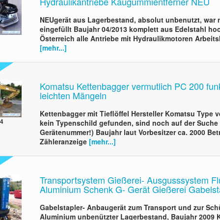
Hydraulikantriebe Kaugummientferner NEU
NEUgerät aus Lagerbestand, absolut unbenutzt, war 
eingefüllt Baujahr 04/2013 komplett aus Edelstahl ho
Österreich alle Antriebe mit Hydraulikmotoren Arbeits
[mehr...]
Komatsu Kettenbagger vermutlich PC 200 funk
leichten Mängeln
Kettenbagger mit Tieflöffel Hersteller Komatsu Type 
04
kein Typenschild gefunden, sind noch auf der Suche
Gerätenummer!) Baujahr laut Vorbesitzer ca. 2000 Bet
Zähleranzeige
[mehr...]
Transportsystem Gießerei- Ausgusssystem Fl
Aluminium Schenk G- Gerät Gießerei Gabelst
Gabelstapler- Anbaugerät zum Transport und zur Sch
Aluminium unbenützter Lagerbestand, Baujahr 2009 Ki