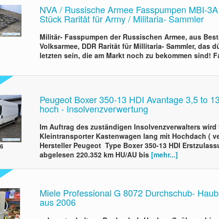
NVA / Russische Armee Fasspumpen MBI-3A 1
Stück Rarität für Army / Militaria- Sammler
Militär- Fasspumpen der Russischen Armee, aus Best
Volksarmee, DDR Rarität für Millitaria- Sammler, das d
letzten sein, die am Markt noch zu bekommen sind!
Peugeot Boxer 350-13 HDI Avantage 3,5 to 1
hoch - Insolvenzverwertung
Im Auftrag des zuständigen Insolvenzverwalters wird 
Kleintransporter Kastenwagen lang mit Hochdach ( ve
Hersteller Peugeot Type Boxer 350-13 HDI Erstzulass
06
abgelesen 220.352 km HU/AU bis
[mehr...]
Miele Professional G 8072 Durchschub- Hau
aus 2006