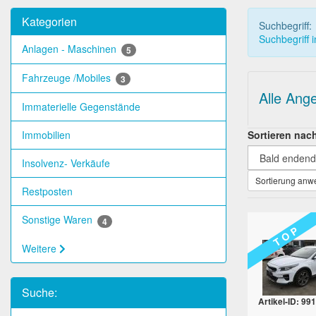
Kategorien
Suchbegriff:
Suchbegriff 
Anlagen - Maschinen
5
Fahrzeuge /Mobiles
3
Alle Ang
Immaterielle Gegenstände
Sortieren nac
Immobilien
Insolvenz- Verkäufe
Sortierung an
Restposten
Sonstige Waren
4
T O P
Weitere
Suche:
Artikel-ID: 991