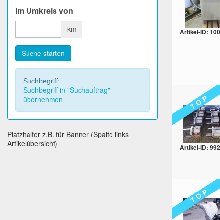
im Umkreis von
km
Artikel-ID: 10
Suche starten
Suchbegriff:
Suchbegriff in "Suchauftrag"
T O P
übernehmen
Platzhalter z.B. für Banner (Spalte links
Artikelübersicht)
Artikel-ID: 992
T O P