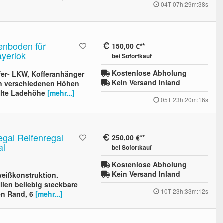
04T 07h:29m:37s
enboden für
150,00 €
ayerlok
bei Sofortkauf
Kostenlose Abholung
fer- LKW, Kofferanhänger
Kein Versand Inland
 in verschiedenen Höhen
eilte Ladehöhe
[mehr...]
05T 23h:20m:15s
egal Reifenregal
250,00 €
al
bei Sofortkauf
Kostenlose Abholung
Kein Versand Inland
weißkonstruktion.
llen beliebig steckbare
10T 23h:33m:11s
en Rand, 6
[mehr...]