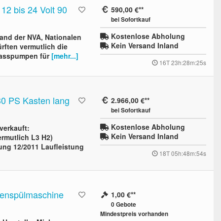
2 bis 24 Volt 90
590,00 €
bei Sofortkauf
Kostenlose Abholung
and der NVA, Nationalen
Kein Versand Inland
ürften vermutlich die
 Fasspumpen für
[mehr...]
16T 23h:28m:24s
30 PS Kasten lang
2.966,00 €
bei Sofortkauf
Kostenlose Abholung
verkauft:
Kein Versand Inland
rmutlich L3 H2)
ung 12/2011 Laufleistung
18T 05h:48m:53s
benspülmaschine
1,00 €
0
Gebote
Mindestpreis vorhanden