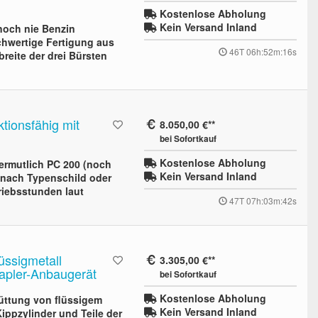
Kostenlose Abholung
Kein Versand Inland
noch nie Benzin
chwertige Fertigung aus
46T 06h:52m:15s
breite der drei Bürsten
tionsfähig mit
8.050,00 €
bei Sofortkauf
Kostenlose Abholung
vermutlich PC 200 (noch
Kein Versand Inland
 nach Typenschild oder
riebsstunden laut
47T 07h:03m:41s
üssigmetall
3.305,00 €
apler-Anbaugerät
bei Sofortkauf
Kostenlose Abholung
üttung von flüssigem
Kein Versand Inland
ppzylinder und Teile der