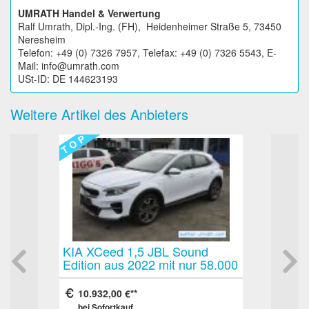
UMRATH Handel & Verwertung
Ralf Umrath, Dipl.-Ing. (FH), Heidenheimer Straße 5, 73450
Neresheim
Telefon: +49 (0) 7326 7957, Telefax: +49 (0) 7326 5543, E-
Mail: info@umrath.com
USt-ID: DE 144623193
Weitere Artikel des Anbieters
 O P
T O P
IA XCeed 1,5 JBL Sound
LoadLok Load Lok Mu
dition aus 2022 mit nur 58.000
Stück Zwischenboden
m erster Hand sehr gepflegt
Sattelauflieger oder
U neu - Leasingverwertung
Kofferanhänger ähnli
10.932,00 €
150,00 €
bei Sofortkauf
bei Sofortkauf