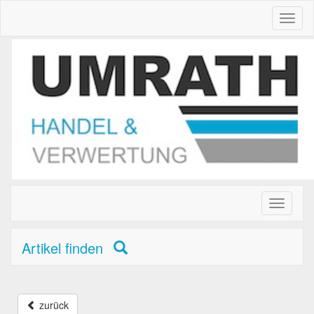
Toggl
naviga
Toggle
primary
navigati
Artikel finden
zurück