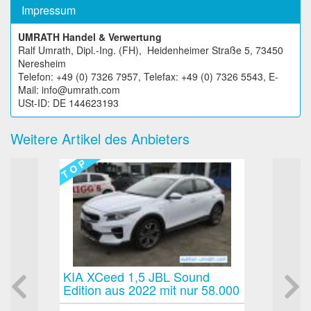
Impressum
UMRATH Handel & Verwertung
Ralf Umrath, Dipl.-Ing. (FH), Heidenheimer Straße 5, 73450
Neresheim
Telefon: +49 (0) 7326 7957, Telefax: +49 (0) 7326 5543, E-
Mail: info@umrath.com
USt-ID: DE 144623193
Weitere Artikel des Anbieters
T O P
Ceed 1,5 JBL Sound
LoadLok Load Lok Multi D
n aus 2022 mit nur 58.000
Stück Zwischenboden für
ter Hand sehr gepflegt
Sattelauflieger oder