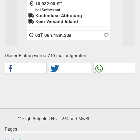
 - Leasingverwertung
Kofferanhänger ähnlich La
32,00 €
150,00 €
ofortkauf
bei Sofortkauf
enlose Abholung
Kostenlose Abholung
 Versand Inland
Kein Versand Inland
06h:18m:33s
04T 22h:09m:11s
Dieser Eintrag wurde 710 mal aufgerufen.
Pages