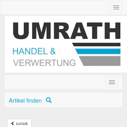
Toggl
naviga
Toggle
primary
navigati
Artikel finden
zurück