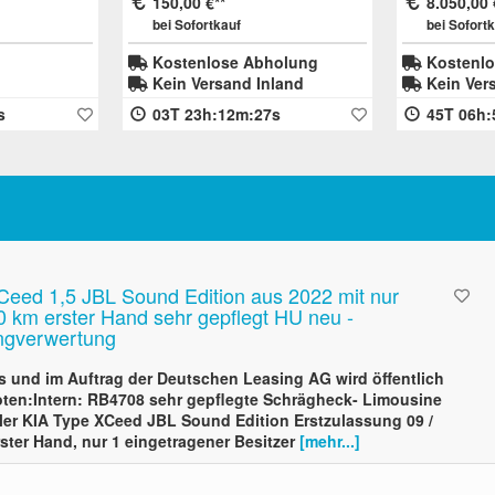
150,00 €
8.050,00 
Kofferanhänger ähnlich
bei Sofortkauf
bei Sofort
Layerlok
Kostenlose Abholung
Kostenlo
Kein Versand Inland
Kein Ver
s
03T 23h:12m:27s
45T 06h:
Ceed 1,5 JBL Sound Edition aus 2022 mit nur
0 km erster Hand sehr gepflegt HU neu -
ngverwertung
 und im Auftrag der Deutschen Leasing AG wird öffentlich
ten:Intern: RB4708 sehr gepflegte Schrägheck- Limousine
ller KIA Type XCeed JBL Sound Edition Erstzulassung 09 /
ster Hand, nur 1 eingetragener Besitzer
[mehr...]