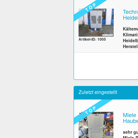
T O P
Techn
Heide
Kältemo
Klimati
Artikel-ID: 1005
Heidel
Herste
Zuletzt eingestellt
T O P
Miele
Haube
sehr g
Miele-