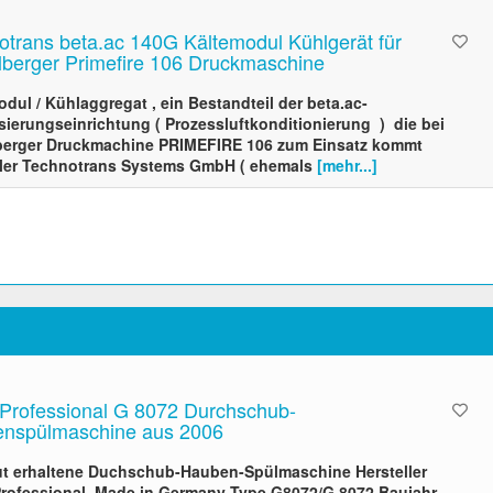
otrans beta.ac 140G Kältemodul Kühlgerät für
lberger Primefire 106 Druckmaschine
dul / Kühlaggregat , ein Bestandteil der beta.ac-
sierungseinrichtung ( Prozessluftkonditionierung ) die bei
berger Druckmachine PRIMEFIRE 106 zum Einsatz kommt
ller Technotrans Systems GmbH ( ehemals
[mehr...]
 Professional G 8072 Durchschub-
nspülmaschine aus 2006
ut erhaltene Duchschub-Hauben-Spülmaschine Hersteller
Professional, Made in Germany Type G8072/G 8072 Baujahr