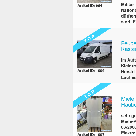
Militä
Artikel-ID: 964
Nationa
dürfte
sind! 
T O P
Peuge
Kaste
Im Auft
Kleint
Artikel-ID: 1006
Herste
Laufle
T O P
Miele
Haube
sehr g
Miele-
06/200
Elektro
Artikel-ID: 1007