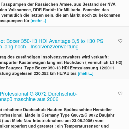
r- Fasspumpen der Russischen Armee, aus Bestand der NVA,
len Volksarmee, DDR Rarität für Millitaria- Sammler, das
n vermutlich die letzten sein, die am Markt noch zu bekommen
Fasspumpen für
[mehr...]
ot Boxer 350-13 HDI Avantage 3,5 to 130 PS
n lang hoch - Insolvenzverwertung
rag des zuständigen Insolvenzverwalters wird verkauft:
ransporter Kastenwagen lang mit Hochdach ( vermutlich L3 H2)
ller Peugeot Type Boxer 350-13 HDI Erstzulassung 12/2011
istung abgelesen 220.352 km HU/AU bis
[mehr...]
 Professional G 8072 Durchschub-
nspülmaschine aus 2006
ut erhaltene Duchschub-Hauben-Spülmaschine Hersteller
Professional, Made in Germany Type G8072/G 8072 Baujahr
6 (laut Miele Neu-Inbetriebnahme am 23.06.2006) vom
niker repariert und getestet ! ein Temperatursensor und