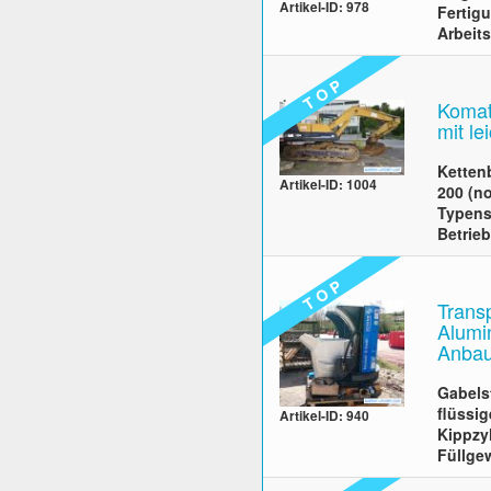
Artikel-ID: 978
Fertigu
Arbeits
T O P
Komat
mit l
Kettenb
Artikel-ID: 1004
200 (n
Typens
Betrie
T O P
Trans
Alumi
Anbau
Gabels
flüssi
Artikel-ID: 940
Kippzy
Füllge