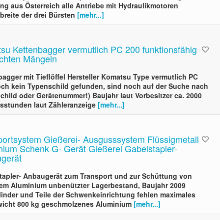
ng aus Österreich alle Antriebe mit Hydraulikmotoren
breite der drei Bürsten
[mehr...]
su Kettenbagger vermutlich PC 200 funktionsfähig
eichten Mängeln
agger mit Tieflöffel Hersteller Komatsu Type vermutlich PC
och kein Typenschild gefunden, sind noch auf der Suche nach
child oder Gerätenummer!) Baujahr laut Vorbesitzer ca. 2000
bsstunden laut Zähleranzeige
[mehr...]
portsystem Gießerei- Ausgusssystem Flüssigmetall
nium Schenk G- Gerät Gießerei Gabelstapler-
gerät
tapler- Anbaugerät zum Transport und zur Schüttung von
gem Aluminium unbenützter Lagerbestand, Baujahr 2009
linder und Teile der Schwenkeinrichtung fehlen maximales
wicht 800 kg geschmolzenes Aluminium
[mehr...]