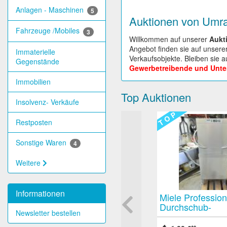
Anlagen - Maschinen
5
Auktionen von Umr
Fahrzeuge /Mobiles
3
Willkommen auf unserer
Aukt
Angebot finden sie auf unsere
Immaterielle
Verkaufsobjekte. Bleiben sie 
Gegenstände
Gewerbetreibende und Unte
Immobilien
Top Auktionen
Insolvenz- Verkäufe
T O P
T O P
Restposten
Sonstige Waren
4
Weitere
Informationen
NVA / Russische Armee
Miele Professio
Fasspumpen MBI-3A 12 bis
Durchschub-
Newsletter bestellen
24 Volt 90 Stück Rarität für
Haubenspülmasc
Army / Militaria- Sammler
2006