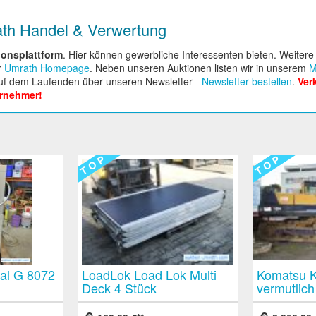
ath Handel & Verwertung
ionsplattform
. Hier können gewerbliche Interessenten bieten. Weiter
r
Umrath Homepage
. Neben unseren Auktionen listen wir in unserem
M
auf dem Laufenden über unseren Newsletter -
Newsletter bestellen
.
Ver
rnehmer!
T O P
T O P
nal G 8072
LoadLok Load Lok Multi
Komatsu K
Deck 4 Stück
vermutlic
hine aus
Zwischenboden für
funktionsf
Sattelauflieger oder
Mängeln