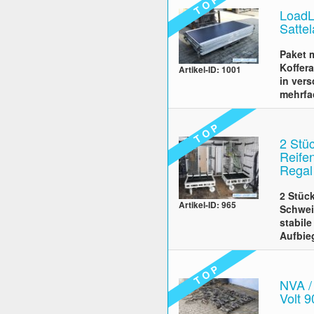
T O P
LoadL
Sattel
Paket 
Koffer
Artikel-ID: 1001
in ver
mehrfa
T O P
2 Stü
Reifen
Regal
2 Stück
Artikel-ID: 965
Schwei
stabile
Aufbie
T O P
NVA /
Volt 9