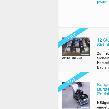
[mehr...
T O P
12 St
Siche
Zum Yo
Sichel
Artikel-ID: 992
Herste
Baujah
T O P
Kaugu
Bürst
Edels
NEUger
eingef