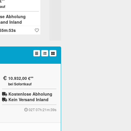
€
kauf
se Abholung
sand Inland
55m:53s
10.932,00 €
bei Sofortkauf
Kostenlose Abholung
Kein Versand Inland
02T 07h:21m:38s