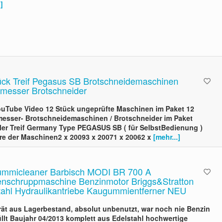
]
ück Treif Pegasus SB Brotschneidemaschinen
lmesser Brotschneider
uTube Video 12 Stück ungeprüfte Maschinen im Paket 12
messer- Brotschneidemaschinen / Brotschneider im Paket
ller Treif Germany Type PEGASUS SB ( für SelbstBedienung )
re der Maschinen2 x 20093 x 20071 x 20062 x
[mehr...]
mmicleaner Barbisch MODI BR 700 A
enschruppmaschine Benzinmotor Briggs&Stratton
tahl Hydraulikantriebe Kaugummientferner NEU
ät aus Lagerbestand, absolut unbenutzt, war noch nie Benzin
üllt Baujahr 04/2013 komplett aus Edelstahl hochwertige