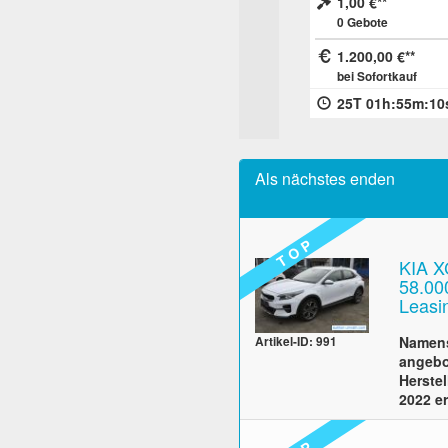
590,00 €
1,00 €
bei Sofortkauf
0
Gebote
Kostenlose Abholung
1.200,00 €
Kein Versand Inland
bei Sofortkauf
14T 23h:20m:36s
25T 01h:55m:10
Als nächstes enden
T O P
KIA X
58.00
Leasi
Namens
Artikel-ID: 991
angebo
Herste
2022 er