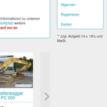
Allgemein
Registrieren
e Informationen zu unserem
arktplatz
weitere
Kaufen
kauf nur an
ettenbagger
h PC 200
ähig mit leichten