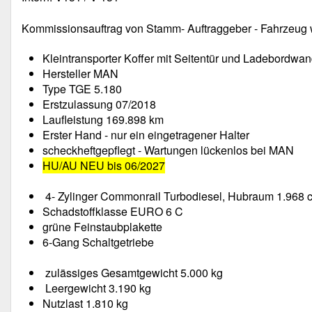
Kommissionsauftrag von Stamm- Auftraggeber - Fahrzeug 
Kleintransporter Koffer mit Seitentür und Ladebordwa
Hersteller MAN
Type TGE 5.180
Erstzulassung 07/2018
Laufleistung 169.898 km
Erster Hand - nur ein eingetragener Halter
scheckheftgepflegt - Wartungen lückenlos bei MAN
HU/AU NEU bis 06/2027
4- Zylinger Commonrail Turbodiesel, Hubraum 1.968 
Schadstoffklasse EURO 6 C
grüne Feinstaubplakette
6-Gang Schaltgetriebe
zulässiges Gesamtgewicht 5.000 kg
Leergewicht 3.190 kg
Nutzlast 1.810 kg