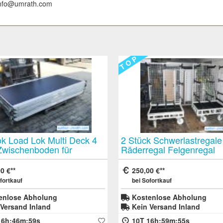
 info@umrath.com
T O P
k Schwerlastregale
NVA / Russische Armee
egal Felgenregal
Fasspumpen MBI-3A 12 b
regal Ausstellungsregal
Volt 90 Stück Rarität für 
attregal Display Regal
Militaria- Sammler
0 €
590,00 €
ationsregal auf Rollen
fortkauf
bei Sofortkauf
enlose Abholung
Kostenlose Abholung
Versand Inland
Kein Versand Inland
16h:59m:55s
16T 16h:55m:08s