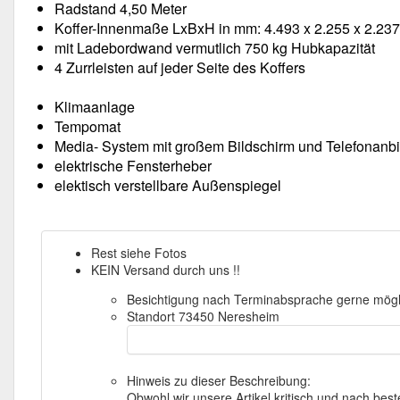
Radstand 4,50 Meter
Koffer-Innenmaße LxBxH in mm: 4.493 x 2.255 x 2.237
mit Ladebordwand vermutlich 750 kg Hubkapazität
4 Zurrleisten auf jeder Seite des Koffers
Klimaanlage
Tempomat
Media- System mit großem Bildschirm und Telefonanb
elektrische Fensterheber
elektisch verstellbare Außenspiegel
Rest siehe Fotos
KEIN Versand durch uns !!
Besichtigung nach Terminabsprache gerne mögl
Standort 73450 Neresheim
Hinweis zu dieser Beschreibung:
Obwohl wir unsere Artikel kritisch und nach be