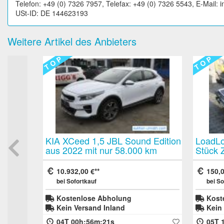
Telefon: +49 (0) 7326 7957, Telefax: +49 (0) 7326 5543, E-Mail:
USt-ID: DE 144623193
Weitere Artikel des Anbieters
T O P
T O P
 Edition
LoadLok Load Lok Multi Deck 4
2 Stüc
km
Stück Zwischenboden für
Räderr
t HU neu
Sattelauflieger oder
Reifen
Kofferanhänger ähnlich Layerlok
Werkst
150,00 €
250,0
Präsent
bei Sofortkauf
bei So
Kostenlose Abholung
Kost
Kein Versand Inland
Kein 
05T 16h:46m:59s
10T 