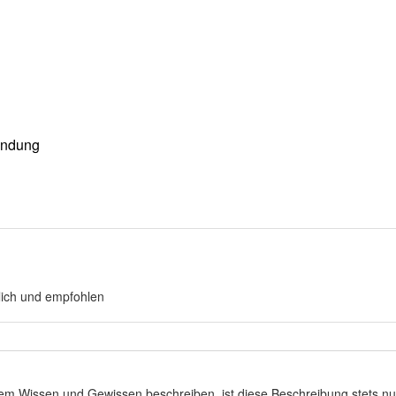
indung
ich und empfohlen
stem Wissen und Gewissen beschreiben, ist diese Beschreibung stets 