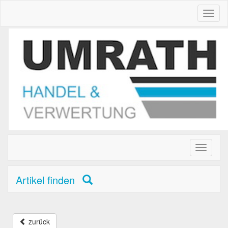
Toggl
naviga
Toggle
primary
navigati
Artikel finden
zurück