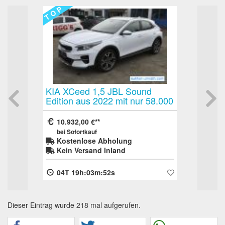
T O P
T O P
KIA XCeed 1,5 JBL Sound
2 Stück Schw
Edition aus 2022 mit nur 58.000
Räderregal F
km erster Hand sehr gepflegt
Reifenregal 
HU neu - Leasingverwertung
Werkstattreg
10.932,00 €
250,00 €
Präsentation
bei Sofortkauf
bei Sofortkauf
Kostenlose Abholung
Kostenlose
Kein Versand Inland
Kein Versan
04T 19h:03m:52s
11T 11h:07
Dieser Eintrag wurde 218 mal aufgerufen.