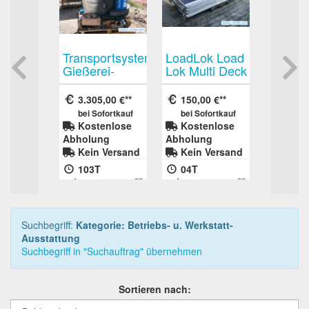
k
Transportsystem
LoadLok Load
lastregale
Gießerei-
Lok Multi Deck
egal
Ausgusssystem
4 Stück
regal
Flüssigmetall
Zwischenboden
0 €
3.305,00 €
150,00 €
regal
Aluminium
für
fortkauf
bei Sofortkauf
bei Sofortkauf
llungsregal
Schenk G-
Sattelauflieger
enlose
Kostenlose
Kostenlose
ttregal
Gerät Gießerei
oder
ng
Abholung
Abholung
y Regal
Gabelstapler-
Kofferanhänger
Versand
Kein Versand
Kein Versand
tationsregal
Anbaugerät
ähnlich
Inland
Inland
103T
04T
len
Layerlok
:31s
02h:15m:33s
14h:25m:35s
Suchbegriff:
Kategorie: Betriebs- u. Werkstatt-
Ausstattung
Suchbegriff in "Suchauftrag" übernehmen
Sortieren nach: